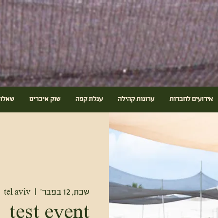
אירועים לחברות
ערוגות קהילה
עגלת קפה
שוק איכרים
שאלות
שבת, 12 בפבר׳
  |  
tel aviv
test event