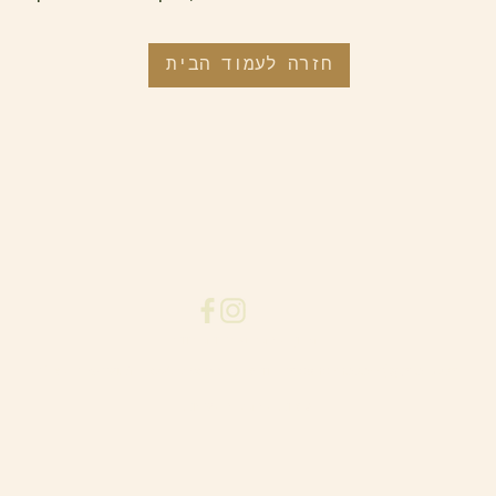
חזרה לעמוד הבית
תקנון האתר
|
מדיניות דיוור
meshekhapark@gmail.com
וואצאפ 054-7180810 | ז'בוטינסקי, הרצליה |
עיצוב האתר: אנה טאוב